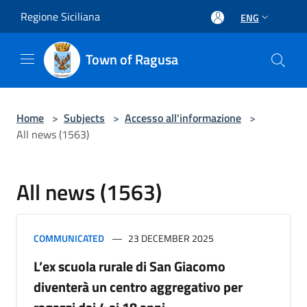
Salta al contenuto principale
Regione Siciliana
ENG
Town of Ragusa
Home
>
Subjects
>
Accesso all'informazione
>
All news (1563)
All news (1563)
COMMUNICATED
23 DECEMBER 2025
L’ex scuola rurale di San Giacomo
diventerà un centro aggregativo per