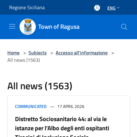
Salta al contenuto principale
Regione Siciliana
ENG
Town of Ragusa
Home
>
Subjects
>
Accesso all'informazione
>
All news (1563)
All news (1563)
COMMUNICATED
17 APRIL 2026
Distretto Sociosanitario 44: al via le
istanze per l’Albo degli enti ospitanti