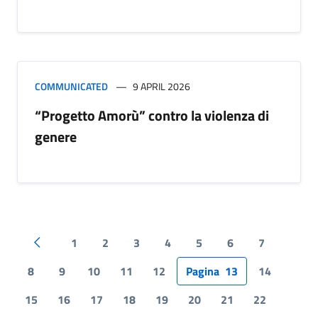
COMMUNICATED
9 APRIL 2026
“Progetto Amorù” contro la violenza di
genere
1
2
3
4
5
6
7
Pagina precedente
8
9
10
11
12
Pagina
13
14
15
16
17
18
19
20
21
22