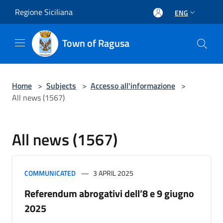
Salta al contenuto principale
Regione Siciliana
ENG
Town of Ragusa
Home
>
Subjects
>
Accesso all'informazione
>
All news (1567)
All news (1567)
COMMUNICATED
3 APRIL 2025
Referendum abrogativi dell’8 e 9 giugno
2025