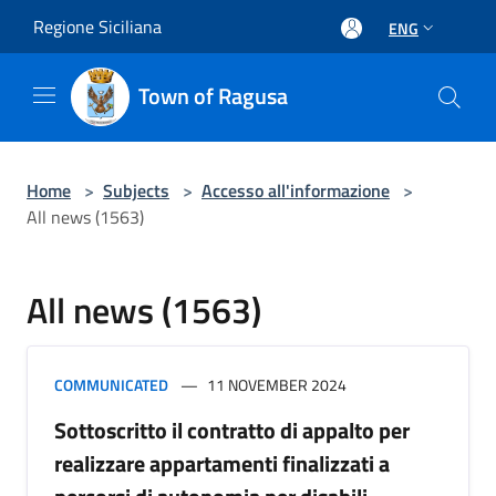
Salta al contenuto principale
Regione Siciliana
ENG
Town of Ragusa
Home
>
Subjects
>
Accesso all'informazione
>
All news (1563)
All news (1563)
COMMUNICATED
11 NOVEMBER 2024
Sottoscritto il contratto di appalto per
realizzare appartamenti finalizzati a