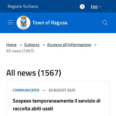
Salta al contenuto principale
Regione Siciliana
ENG
Town of Ragusa
Home
>
Subjects
>
Accesso all'informazione
>
All news (1567)
All news (1567)
COMMUNICATED
26 AUGUST 2025
Sospeso temporaneamente il servizio di
raccolta abiti usati