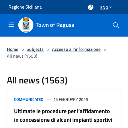
Salta al contenuto principale
Regione Siciliana
ENG
Town of Ragusa
Home
>
Subjects
>
Accesso all'informazione
>
All news (1563)
All news (1563)
COMMUNICATED
14 FEBRUARY 2025
Ultimate le procedure per l’affidamento
in concessione di alcuni impianti sportivi