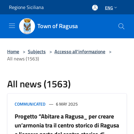
Salta al contenuto principale
Regione Siciliana
ENG
Town of Ragusa
Home
>
Subjects
>
Accesso all'informazione
>
All news (1563)
All news (1563)
COMMUNICATED
6 MAY 2025
Progetto “Abitare a Ragusa_ per creare
un’armonia tra il centro storico di Ragusa