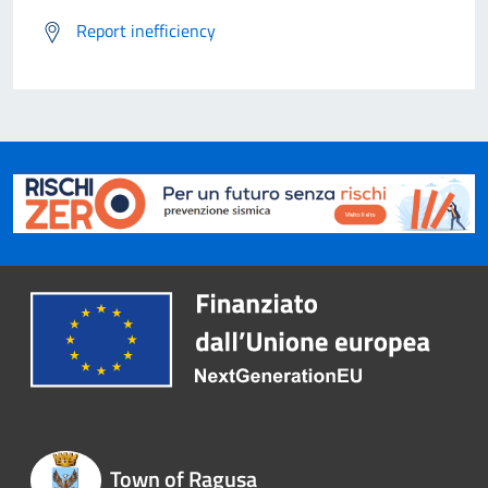
Report inefficiency
Town of Ragusa