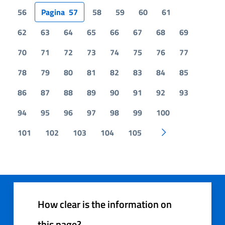
56
Pagina
57
58
59
60
61
62
63
64
65
66
67
68
69
70
71
72
73
74
75
76
77
78
79
80
81
82
83
84
85
86
87
88
89
90
91
92
93
94
95
96
97
98
99
100
101
102
103
104
105
Pagina successiv
How clear is the information on
this page?