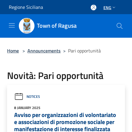
Salta al contenuto principale
Regione Siciliana
ENG
Town of Ragusa
Home
>
Announcements
>
Pari opportunità
Novità: Pari opportunità
NOTICES
8 JANUARY 2025
Avviso per organizzazioni di volontariato
e associazioni di promozione sociale per
manifestazione di interesse finalizzata