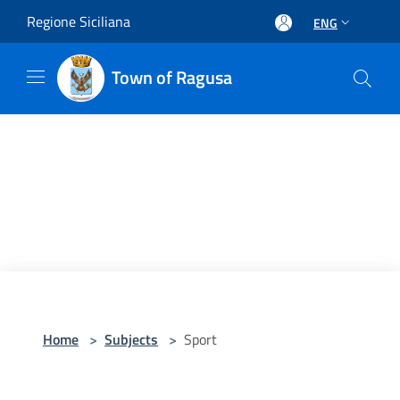
Salta al contenuto principale
Regione Siciliana
ENG
Town of Ragusa
Home
>
Subjects
>
Sport