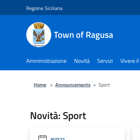
Salta al contenuto principale
Regione Siciliana
Town of Ragusa
Amministrazione
Novità
Servizi
Vivere 
Home
>
Announcements
>
Sport
Novità: Sport
NOTICES