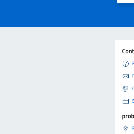
Cont
prob