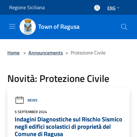
Salta al contenuto principale
Regione Siciliana
ENG
Town of Ragusa
Home
>
Announcements
>
Protezione Civile
Novità: Protezione Civile
NEWS
5 SEPTEMBER 2024
Indagini Diagnostiche sul Rischio Sismico
negli edifici scolastici di proprietà del
Comune di Ragusa