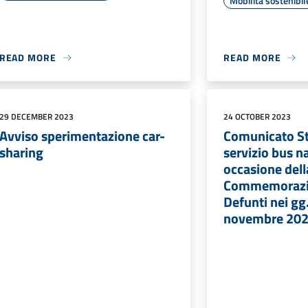
Mobilità sostenibil
READ MORE
READ MORE
29 DECEMBER 2023
24 OCTOBER 2023
Avviso sperimentazione car-
Comunicato S
sharing
servizio bus n
occasione dell
Commemorazi
Defunti nei gg.
novembre 202