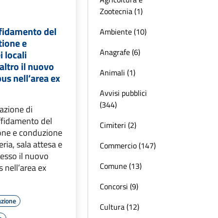
Zootecnia (1)
ffidamento del
Ambiente (10)
tione e
Anagrafe (6)
 locali
 altro il nuovo
Animali (1)
us nell’area ex
Avvisi pubblici
(344)
azione di
affidamento del
Cimiteri (2)
ione e conduzione
teria, sala attesa e
Commercio (147)
presso il nuovo
Comune (13)
 nell’area ex
Concorsi (9)
azione
Cultura (12)