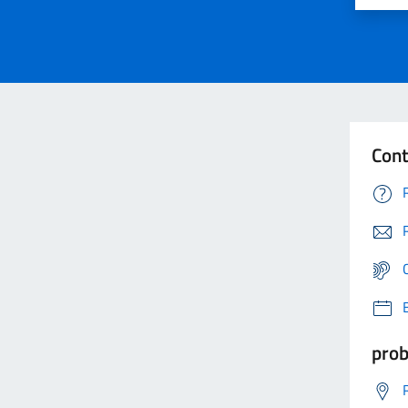
Cont
prob