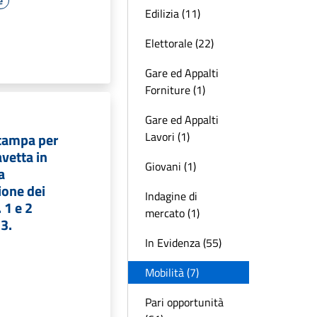
e
Edilizia (11)
Elettorale (22)
Gare ed Appalti
Forniture (1)
Gare ed Appalti
Lavori (1)
tampa per
avetta in
Giovani (1)
a
one dei
Indagine di
 1 e 2
mercato (1)
3.
In Evidenza (55)
Mobilità (7)
Pari opportunità