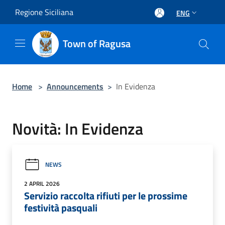
Salta al contenuto principale
Regione Siciliana
ENG
Town of Ragusa
Home
>
Announcements
>
In Evidenza
Novità: In Evidenza
NEWS
2 APRIL 2026
Servizio raccolta rifiuti per le prossime
festività pasquali