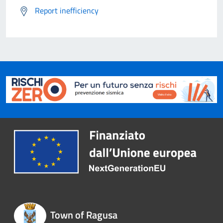
Report inefficiency
Town of Ragusa