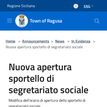
Salta al contenuto principale
Regione Siciliana
ENG
Town of Ragusa
Home
>
Announcements
>
News
>
In Evidenza
>
Nuova apertura sportello di segretariato sociale
Nuova apertura
sportello di
segretariato sociale
Modifica dell'orario di apertura dello sportello di
segretariato sociale