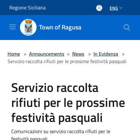
Salta al contenuto principale
Regione Siciliana
ENG
Town of Ragusa
Home
>
Announcements
>
News
>
In Evidenza
>
Servizio raccolta rifiuti per le prossime festività pasquali
Servizio raccolta
rifiuti per le prossime
festività pasquali
Comunicazioni su servizio raccolta rifiuti per le
festività pasquali