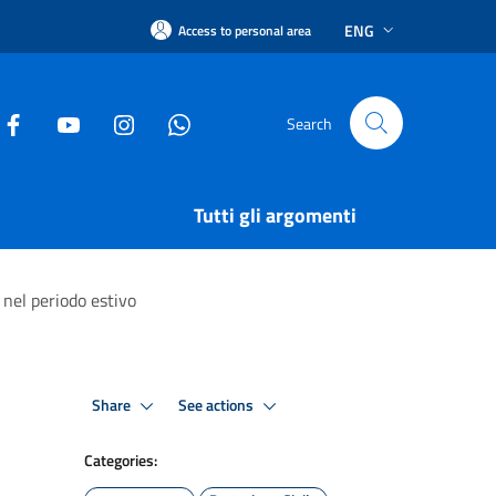
ENG
Access to personal area
Search
Tutti gli argomenti
 nel periodo estivo
Share
See actions
Categories: