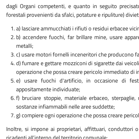
dagli Organi competenti, e quanto in seguito precisato
forestali provenienti da sfalci, potature e ripuliture) divie
a) lasciare ammucchiati i rifiuti o residui erbacee vicin
b) accendere fuochi, far brillare mine, usare appare
metalli;
c) usare motori fornelli inceneritori che producono fa
d) fumare e gettare mozziconi di sigarette dai veicoli
operazione che possa creare pericolo immediato di i
e) usare fuochi d'artificio, in occasione di fe
appositamente individuate;
f) bruciare stoppie, materiale erbaceo, sterpaglie,
sostanze infiammabili nelle aree suddette;
g) compiere ogni operazione che possa creare perico
Inoltre, si impone ai proprietari, affittuari, conduttori o
ricadenti all’interno del territorio comunale: