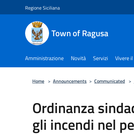
Salta al contenuto principale
Regione Siciliana
Town of Ragusa
Amministrazione
Novità
Servizi
Vivere 
Home
>
Announcements
>
Communicated
>
Ordinanza sindac
gli incendi nel p