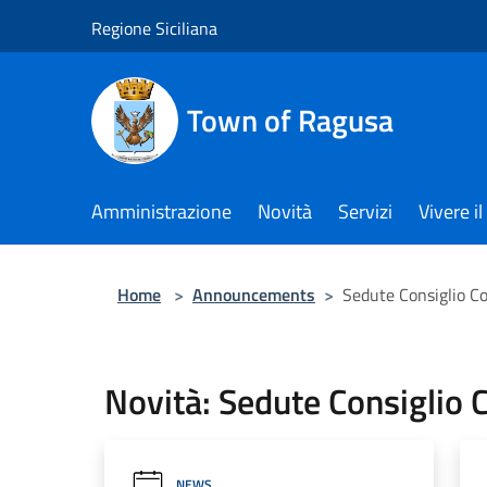
Salta al contenuto principale
Regione Siciliana
Town of Ragusa
Amministrazione
Novità
Servizi
Vivere 
Home
>
Announcements
>
Sedute Consiglio 
Novità: Sedute Consiglio
NEWS