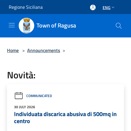
Salta al contenuto principale
Regione Siciliana
ENG
Town of Ragusa
Home
>
Announcements
>
Novità:
COMMUNICATED
30 JULY 2026
Individuata discarica abusiva di 500mq in
centro