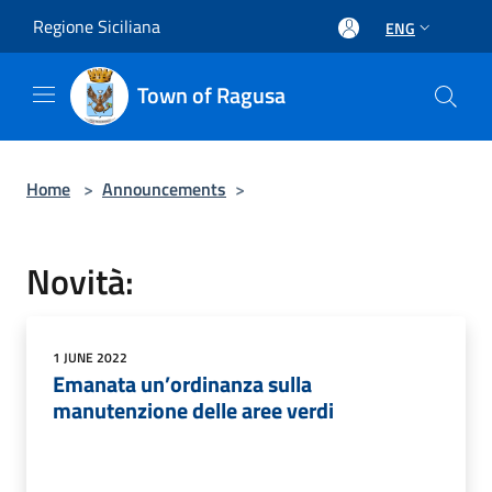
Salta al contenuto principale
Regione Siciliana
ENG
Town of Ragusa
Home
>
Announcements
>
Novità:
1 JUNE 2022
Emanata un’ordinanza sulla
manutenzione delle aree verdi