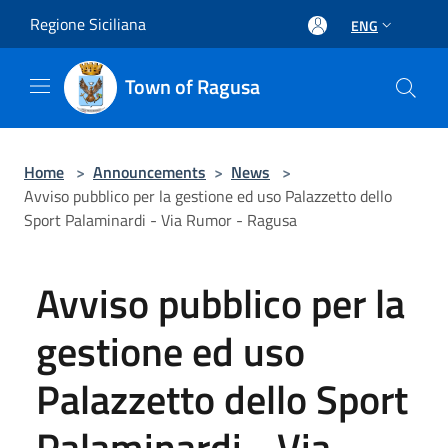
Salta al contenuto principale
Regione Siciliana
ENG
Town of Ragusa
Home
>
Announcements
>
News
>
Avviso pubblico per la gestione ed uso Palazzetto dello
Sport Palaminardi - Via Rumor - Ragusa
Avviso pubblico per la
gestione ed uso
Palazzetto dello Sport
Palaminardi - Via