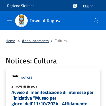
Salta al contenuto principale
Regione Siciliana
ENG
Town of Ragusa
Home
>
Announcements
>
Cultura
Notices: Cultura
NOTICES
21 NOVEMBER 2024
Avviso di manifestazione di interesse per
l’iniziativa “Museo per
gioco”dell'11/10/2024 - Affidamento