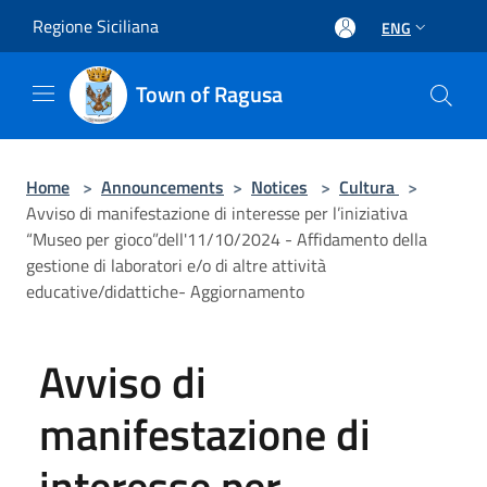
Salta al contenuto principale
Regione Siciliana
ENG
Town of Ragusa
Home
>
Announcements
>
Notices
>
Cultura
>
Avviso di manifestazione di interesse per l’iniziativa
“Museo per gioco”dell'11/10/2024 - Affidamento della
gestione di laboratori e/o di altre attività
educative/didattiche- Aggiornamento
Avviso di
manifestazione di
interesse per