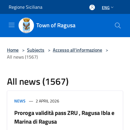
Salta al contenuto principale
Regione Siciliana
ENG
Town of Ragusa
Home
>
Subjects
>
Accesso all'informazione
>
All news (1567)
All news (1567)
NEWS
2 APRIL 2026
Proroga validità pass ZRU , Ragusa Ibla e
Marina di Ragusa