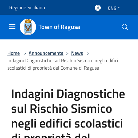
Salta al contenuto principale
Regione Siciliana
ENG
Town of Ragusa
Home
>
Announcements
>
News
>
Indagini Diagnostiche sul Rischio Sismico negli edifici
scolastici di proprietà del Comune di Ragusa
Indagini Diagnostiche
sul Rischio Sismico
negli edifici scolastici
di proprietà del