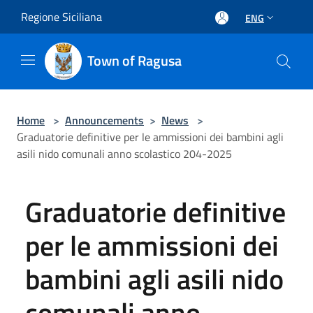
Salta al contenuto principale
Regione Siciliana
ENG
Town of Ragusa
Home
>
Announcements
>
News
>
Graduatorie definitive per le ammissioni dei bambini agli
asili nido comunali anno scolastico 204-2025
Graduatorie definitive
per le ammissioni dei
bambini agli asili nido
comunali anno