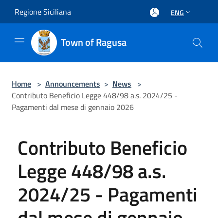
Salta al contenuto principale
Regione Siciliana
ENG
Town of Ragusa
Home
>
Announcements
>
News
>
Contributo Beneficio Legge 448/98 a.s. 2024/25 -
Pagamenti dal mese di gennaio 2026
Contributo Beneficio
Legge 448/98 a.s.
2024/25 - Pagamenti
dal mese di gennaio