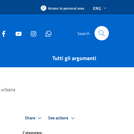
ENG
Access to personal area
Search
Tutti gli argomenti
e urbana
Share
See actions
Categories: