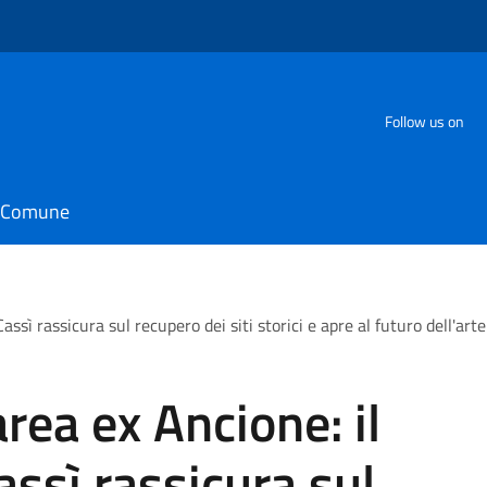
Follow us on
il Comune
ssì rassicura sul recupero dei siti storici e apre al futuro dell'art
rea ex Ancione: il
ssì rassicura sul