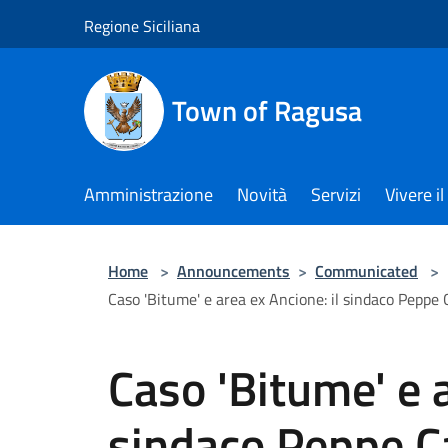
Salta al contenuto principale
Regione Siciliana
Town of Ragusa
Amministrazione
Novità
Servizi
Vivere 
Home
>
Announcements
>
Communicated
>
Caso 'Bitume' e area ex Ancione: il sindaco Peppe Ca
Caso 'Bitume' e a
sindaco Peppe Ca