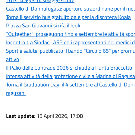
10 e 14 agosto, spiagge sicure
Castello di Donnafugata: aperture straordinarie per il m
Torna il servizio bus gratuito da e per la discoteca Koala
Piazza San Giovanni si rifà il look
“Outgether”: proseguono fino a settembre le attività sporti
Incontro tra Sindaci, ASP ed i rappresentanti dei medici 
Sport e salute: pubblicato il bando "Circolo 65" per promu
attivo
Il Palio delle Contrade 2026 si chiude a Punta Braccetto
Intensa attività della protezione civile a Marina di Ragusa
Torna il Graduation Day: il 4 settembre al Castello di Donn
ragusani
Last update
: 15 April 2026, 17:08