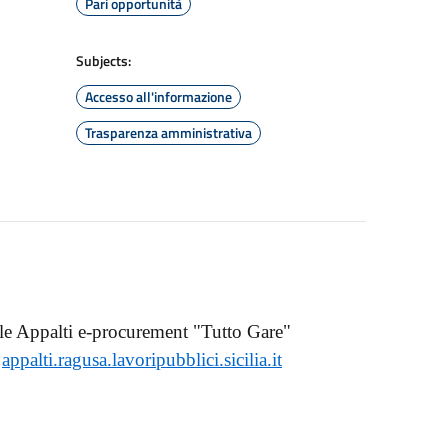
Pari opportunità
Subjects:
Accesso all'informazione
Trasparenza amministrativa
tale Appalti e-procurement "Tutto Gare"
:
appalti.ragusa.lavoripubblici.sicilia.it