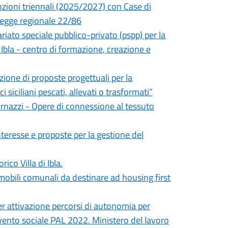
enzioni triennali (2025/2027) con Case di
a legge regionale 22/86
riato speciale pubblico-privato (pspp) per la
 Ibla - centro di formazione, creazione e
zione di proposte progettuali per la
 siciliani pescati, allevati o trasformati”
ernazzi - Opere di connessione al tessuto
nteresse e proposte per la gestione del
ico Villa di Ibla.
mmobili comunali da destinare ad housing first
r attivazione percorsi di autonomia per
rvento sociale PAL 2022. Ministero del lavoro