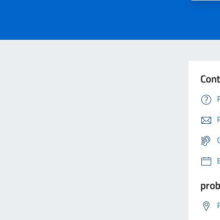
Cont
prob