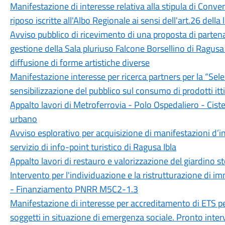
Manifestazione di interesse relativa alla stipula di Conv
riposo iscritte all'Albo Regionale ai sensi dell'art.26 dell
Avviso pubblico di ricevimento di una proposta di partena
gestione della Sala pluriuso Falcone Borsellino di Ragusa
diffusione di forme artistiche diverse
Manifestazione interesse per ricerca partners per la “Sele
sensibilizzazione del pubblico sul consumo di prodotti ittici
Appalto lavori di Metroferrovia - Polo Ospedaliero - Cist
urbano
Avviso esplorativo per acquisizione di manifestazioni d’i
servizio di info-point turistico di Ragusa Ibla
Appalto lavori di restauro e valorizzazione del giardino stor
Intervento per l'individuazione e la ristrutturazione di i
- Finanziamento PNRR M5C2-1.3
Manifestazione di interesse per accreditamento di ETS pe
soggetti in situazione di emergenza sociale. Pronto inte