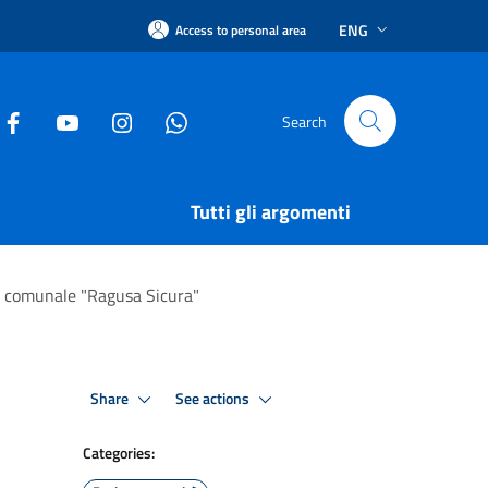
ENG
Access to personal area
Search
Tutti gli argomenti
rio comunale "Ragusa Sicura"
Share
See actions
Categories: