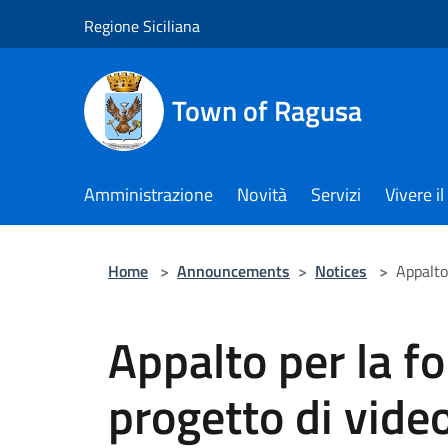
Salta al contenuto principale
Regione Siciliana
Town of Ragusa
Amministrazione
Novità
Servizi
Vivere 
Home
>
Announcements
>
Notices
>
Appalto
Appalto per la fo
progetto di vide