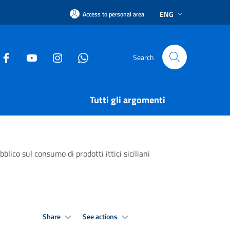
ENG
Access to personal area
Search
Tutti gli argomenti
lico sul consumo di prodotti ittici siciliani
Share
See actions