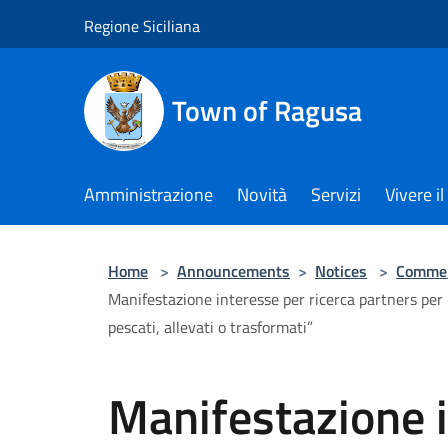
Salta al contenuto principale
Regione Siciliana
Town of Ragusa
Amministrazione
Novità
Servizi
Vivere 
Home
>
Announcements
>
Notices
>
Commer
Manifestazione interesse per ricerca partners per la
pescati, allevati o trasformati”
Manifestazione i