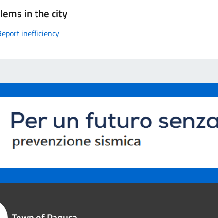
lems in the city
Report inefficiency
Town of Ragusa