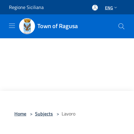
Salta al contenuto principale
Regione Siciliana
ENG
Town of Ragusa
Home
>
Subjects
>
Lavoro