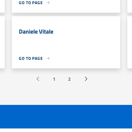
GO TO PAGE
Daniele Vitale
GO TO PAGE
1
2
Pagina precedente
Next »