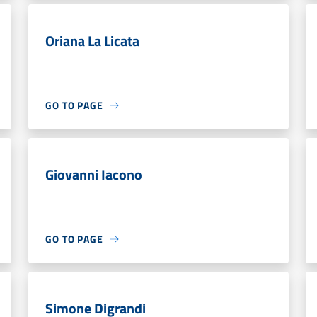
Oriana La Licata
GO TO PAGE
Giovanni Iacono
GO TO PAGE
Simone Digrandi