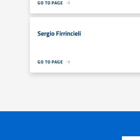
GO TO PAGE
Sergio Firrincieli
GO TO PAGE