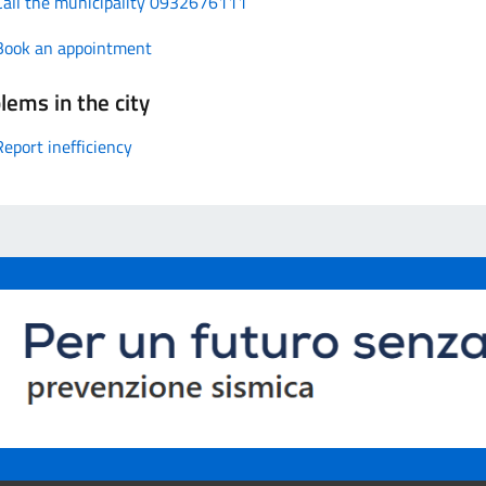
Call the municipality 0932676111
Book an appointment
lems in the city
Report inefficiency