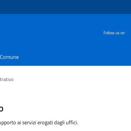
Follow us on
il Comune
trativo
o
orto ai servizi erogati dagli uffici.