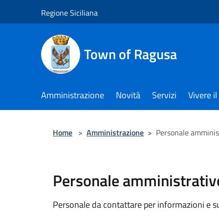
Salta al contenuto principale
Regione Siciliana
Town of Ragusa
Amministrazione
Novità
Servizi
Vivere 
Home
>
Amministrazione
>
Personale amminis
Personale amministrativ
Personale da contattare per informazioni e supp