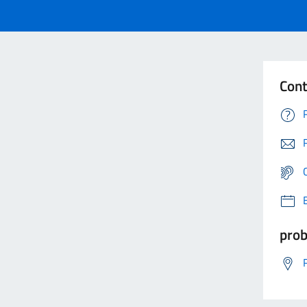
Cont
prob