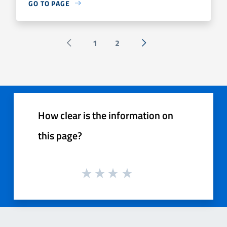
GO TO PAGE
1
2
Pagina precedente
Next »
How clear is the information on
this page?