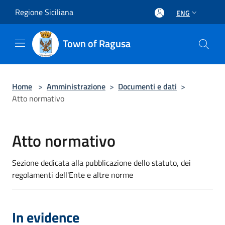
Salta al contenuto principale
Regione Siciliana
ENG
Town of Ragusa
Home
>
Amministrazione
>
Documenti e dati
>
Atto normativo
Atto normativo
Sezione dedicata alla pubblicazione dello statuto, dei
regolamenti dell'Ente e altre norme
In evidence