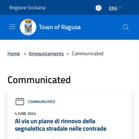
Salta al contenuto principale
Regione Siciliana
ENG
Town of Ragusa
Home
>
Announcements
>
Communicated
Communicated
COMMUNICATED
4 JUNE 2024
Al via un piano di rinnovo della
segnaletica stradale nelle contrade