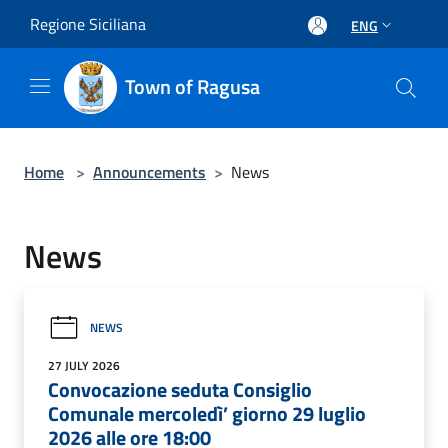
Salta al contenuto principale
Regione Siciliana
ENG
Town of Ragusa
Home
>
Announcements
>
News
News
NEWS
27 JULY 2026
Convocazione seduta Consiglio
Comunale mercoledì’ giorno 29 luglio
2026 alle ore 18:00