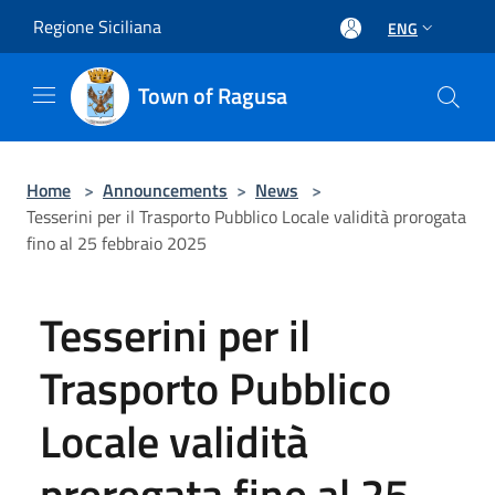
Salta al contenuto principale
Regione Siciliana
ENG
Town of Ragusa
Home
>
Announcements
>
News
>
Tesserini per il Trasporto Pubblico Locale validità prorogata
fino al 25 febbraio 2025
Tesserini per il
Trasporto Pubblico
Locale validità
prorogata fino al 25