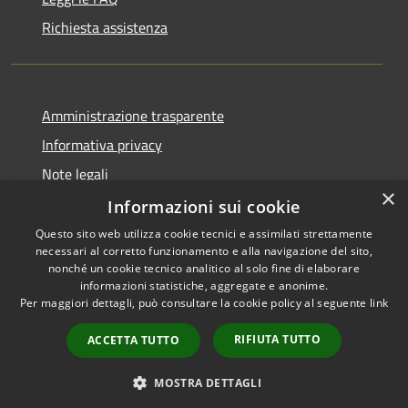
Richiesta assistenza
Amministrazione trasparente
Informativa privacy
Note legali
×
Dichiarazione di accessibilità
Informazioni sui cookie
Questo sito web utilizza cookie tecnici e assimilati strettamente
necessari al corretto funzionamento e alla navigazione del sito,
nonché un cookie tecnico analitico al solo fine di elaborare
informazioni statistiche, aggregate e anonime.
RSS
Copyright © 2026 • Town of
Per maggiori dettagli, può consultare la cookie policy al seguente
link
Accessibility
Ragusa • Powered by
Privacy
Municipium
Admin
•
RIFIUTA TUTTO
ACCETTA TUTTO
Cookie
access
Sitemap
MOSTRA DETTAGLI