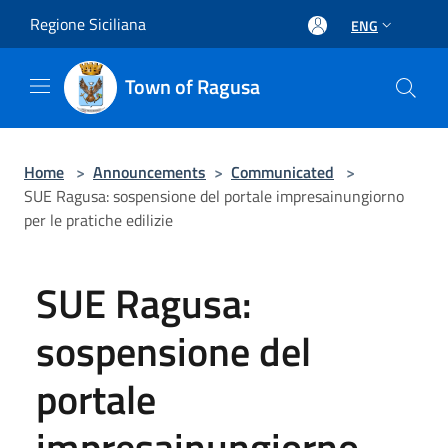
Salta al contenuto principale
Regione Siciliana
ENG
Town of Ragusa
Home
>
Announcements
>
Communicated
>
SUE Ragusa: sospensione del portale impresainungiorno
per le pratiche edilizie
SUE Ragusa:
sospensione del
portale
impresainungiorno