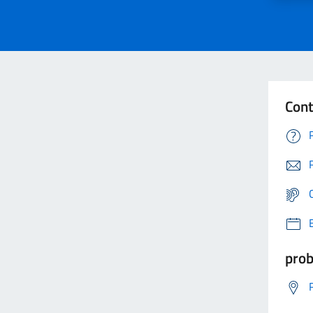
Cont
prob