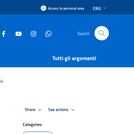
ENG
Access to personal area
Search
Tutti gli argomenti
le
Share
See actions
Categories: