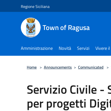
Salta al contenuto principale
Regione Siciliana
Town of Ragusa
Amministrazione
Novità
Servizi
Vivere 
Home
>
Announcements
>
Communicated
>
Servizio Civile - 
per progetti Dig