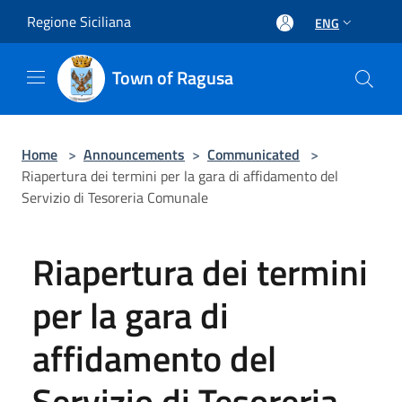
Salta al contenuto principale
Regione Siciliana
ENG
Town of Ragusa
Home
>
Announcements
>
Communicated
>
Riapertura dei termini per la gara di affidamento del
Servizio di Tesoreria Comunale
Riapertura dei termini
per la gara di
affidamento del
Servizio di Tesoreria