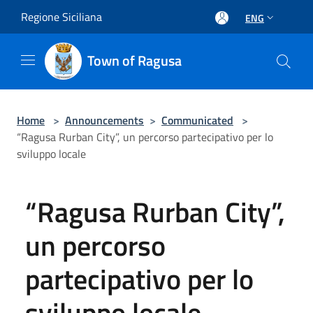
Salta al contenuto principale
Regione Siciliana
ENG
Town of Ragusa
Home
>
Announcements
>
Communicated
>
“Ragusa Rurban City”, un percorso partecipativo per lo
sviluppo locale
“Ragusa Rurban City”,
un percorso
partecipativo per lo
sviluppo locale