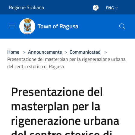
Salta al contenuto principale
Regione Siciliana
ENG
Town of Ragusa
Home
>
Announcements
>
Communicated
>
Presentazione del masterplan per la rigenerazione urbana
del centro storico di Ragusa
Presentazione del
masterplan per la
rigenerazione urbana
del centro storico di