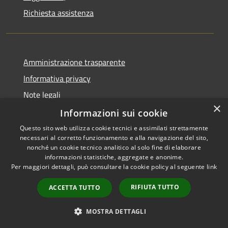
Richiesta assistenza
Amministrazione trasparente
Informativa privacy
Note legali
×
Dichiarazione di accessibilità
Informazioni sui cookie
Questo sito web utilizza cookie tecnici e assimilati strettamente
necessari al corretto funzionamento e alla navigazione del sito,
nonché un cookie tecnico analitico al solo fine di elaborare
informazioni statistiche, aggregate e anonime.
RSS
Copyright © 2026 • Town of
Per maggiori dettagli, può consultare la cookie policy al seguente
link
Accessibility
Ragusa • Powered by
Privacy
Municipium
Admin
•
RIFIUTA TUTTO
ACCETTA TUTTO
Cookie
access
Sitemap
MOSTRA DETTAGLI