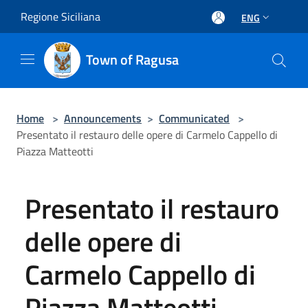
Salta al contenuto principale
Regione Siciliana
ENG
Town of Ragusa
Home
>
Announcements
>
Communicated
>
Presentato il restauro delle opere di Carmelo Cappello di
Piazza Matteotti
Presentato il restauro
delle opere di
Carmelo Cappello di
Piazza Matteotti