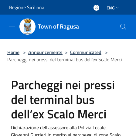
Salta al contenuto principale
Regione Siciliana
ENG
Town of Ragusa
Home
>
Announcements
>
Communicated
>
Parcheggi nei pressi del terminal bus dell’ex Scalo Merci
Parcheggi nei pressi
del terminal bus
dell’ex Scalo Merci
Dichiarazione dell’assessore alla Polizia Locale,
Giovanni Gurrieri in merito ai parcheggi di zona Scalo