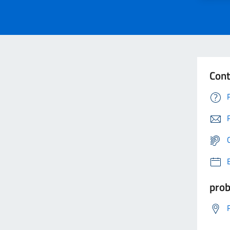
Cont
prob