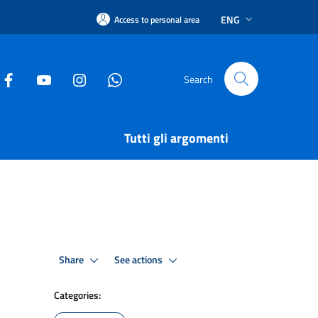
ENG
Access to personal area
Search
Tutti gli argomenti
Share
See actions
Categories: