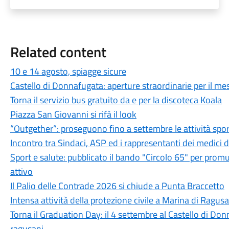
Related content
10 e 14 agosto, spiagge sicure
Castello di Donnafugata: aperture straordinarie per il m
Torna il servizio bus gratuito da e per la discoteca Koala
Piazza San Giovanni si rifà il look
“Outgether”: proseguono fino a settembre le attività sporti
Incontro tra Sindaci, ASP ed i rappresentanti dei medici 
Sport e salute: pubblicato il bando "Circolo 65" per promu
attivo
Il Palio delle Contrade 2026 si chiude a Punta Braccetto
Intensa attività della protezione civile a Marina di Ragusa
Torna il Graduation Day: il 4 settembre al Castello di Donn
ragusani