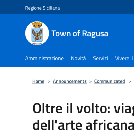
Salta al contenuto principale
Regione Siciliana
Town of Ragusa
Amministrazione
Novità
Servizi
Vivere 
Home
>
Announcements
>
Communicated
>
Oltre il volto: v
dell'arte african