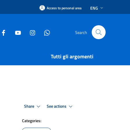
ENG
Access to personal area
Search
Tutti gli argomenti
Share
See actions
Categories: