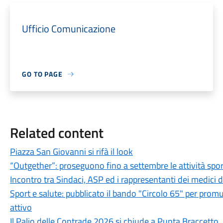
Ufficio Comunicazione
GO TO PAGE
Related content
Piazza San Giovanni si rifà il look
“Outgether”: proseguono fino a settembre le attività sporti
Incontro tra Sindaci, ASP ed i rappresentanti dei medici 
Sport e salute: pubblicato il bando "Circolo 65" per promu
attivo
Il Palio delle Contrade 2026 si chiude a Punta Braccetto