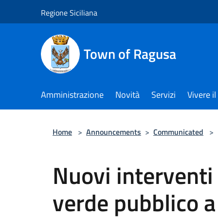
Salta al contenuto principale
Regione Siciliana
Town of Ragusa
Amministrazione
Novità
Servizi
Vivere 
Home
>
Announcements
>
Communicated
>
Nuovi interventi 
verde pubblico 