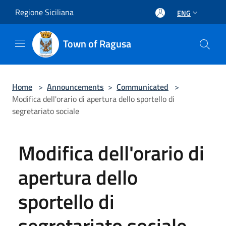
Salta al contenuto principale
Regione Siciliana
ENG
Town of Ragusa
Home
>
Announcements
>
Communicated
>
Modifica dell'orario di apertura dello sportello di
segretariato sociale
Modifica dell'orario di
apertura dello
sportello di
segretariato sociale