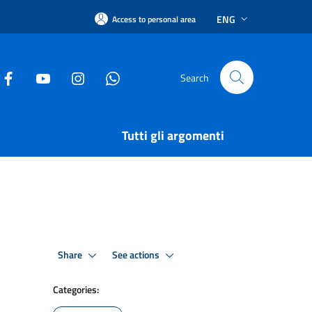
ENG
Access to personal area
Search
Tutti gli argomenti
Share
See actions
Categories: