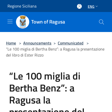
Salta al contenuto principale
Regione Siciliana
ENG
Town of Ragusa
Home
>
Announcements
>
Communicated
>
“Le 100 miglia di Bertha Benz”: a Ragusa la presentazione
del libro di Ester Rizzo
“Le 100 miglia di
Bertha Benz”: a
Ragusa la
presentazione del