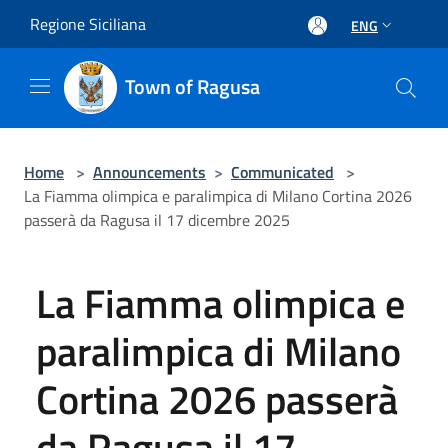
Salta al contenuto principale
Regione Siciliana
ENG
Town of Ragusa
Home
>
Announcements
>
Communicated
>
La Fiamma olimpica e paralimpica di Milano Cortina 2026
passerà da Ragusa il 17 dicembre 2025
La Fiamma olimpica e
paralimpica di Milano
Cortina 2026 passerà
da Ragusa il 17