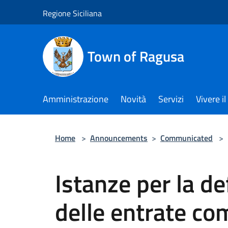
Salta al contenuto principale
Regione Siciliana
Town of Ragusa
Amministrazione
Novità
Servizi
Vivere 
Home
>
Announcements
>
Communicated
>
Istanze per la d
delle entrate com