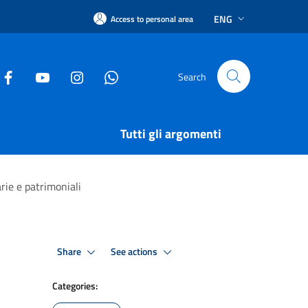
ENG
Access to personal area
Search
Tutti gli argomenti
rie e patrimoniali
Share
See actions
Categories: