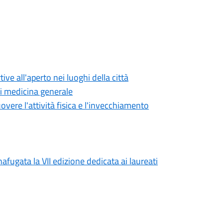
ve all'aperto nei luoghi della città
di medicina generale
overe l'attività fisica e l'invecchiamento
afugata la VII edizione dedicata ai laureati