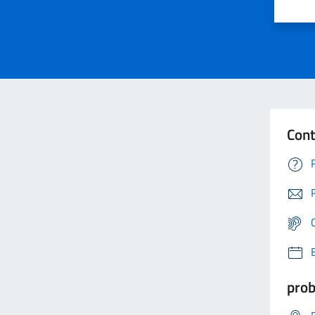
Cont
prob